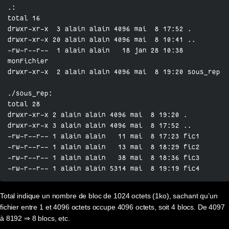
.:

total 16

drwxr-xr-x  3 alain alain 4096 mai  8 17:52 .

drwxr-xr-x 20 alain alain 4096 mai  8 10:41 ..

-rw-r--r--  1 alain alain   18 jan 28 10:38 
monFichier

drwxr-xr-x  2 alain alain 4096 mai  8 19:20 sous_rep

./sous_rep:

total 28

drwxr-xr-x 2 alain alain 4096 mai  8 19:20 .

drwxr-xr-x 3 alain alain 4096 mai  8 17:52 ..

-rw-r--r-- 1 alain alain   11 mai  8 17:23 fic1

-rw-r--r-- 1 alain alain   13 mai  8 18:29 fic2

-rw-r--r-- 1 alain alain   38 mai  8 18:36 fic3

-rw-r--r-- 1 alain alain 5314 mai  8 19:19 fic4
Total indique un nombre de bloc de 1024 octets (1ko), sachant qu’un
fichier entre 1 et 4096 octets occupe 4096 octets, soit 4 blocs. De 4097
à 8192 ⇒ 8 blocs, etc.