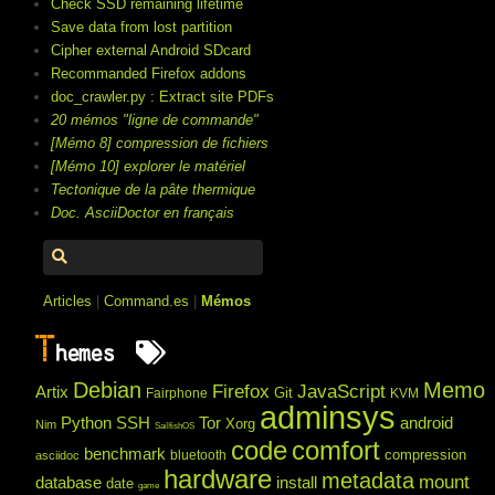
Check SSD remaining lifetime
Save data from lost partition
Cipher external Android SDcard
Recommanded Firefox addons
doc_crawler.py : Extract site PDFs
20 mémos "ligne de commande"
[Mémo 8] compression de fichiers
[Mémo 10] explorer le matériel
Tectonique de la pâte thermique
Doc. AsciiDoctor en français
Articles
|
Command.es
|
Mémos
T
hemes
Debian
Memo
Firefox
JavaScript
Artix
Git
Fairphone
KVM
adminsys
Python
SSH
Tor
android
Xorg
Nim
SailfishOS
code
comfort
benchmark
compression
bluetooth
asciidoc
hardware
metadata
mount
database
install
date
game