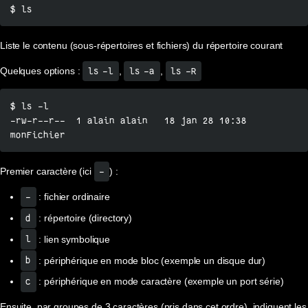
$ ls
Liste le contenu (sous-répertoires et fichiers) du répertoire courant
Quelques options :
,
,
ls -l
ls -a
ls -R
$ ls -l

-rw-r--r--  1 alain alain   18 jan 28 10:38 
monFichier
Premier caractère (ici
) :
-
: fichier ordinaire
-
: répertoire (directory)
d
: lien symbolique
l
: périphérique en mode bloc (exemple un disque dur)
b
: périphérique en mode caractère (exemple un port série)
c
Ensuite, par groupes de 3 caractères (pris dans cet ordre), indiquent les