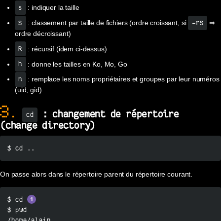
: indiquer la taille
s
: classement par taille de fichiers (ordre croissant, si
⇒
S
-rS
ordre décroissant)
: récursif (idem ci-dessus)
R
: donne les tailles en Ko, Mo, Go
h
: remplace les noms propriétaires et groupes par leur numéros
n
(uid, gid)
3.
: changement de répertoire
cd
(change directory)
$ cd ..
On passe alors dans le répertoire parent du répertoire courant.
$ cd 
$ pwd

/home/alain