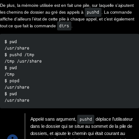
De plus, la mémoire utilisée est en fait une pile, sur laquelle s’ajoutent
les chemins de dossier au gré des appels à
. La commande
pushd
affiche d’ailleurs l’état de cette pile à chaque appel, et c’est également
tout ce que fait la commande
.
dirs
$ pwd

/usr/share

$ pushd /tmp

/tmp /usr/share

$ pwd

/tmp

$ popd

/usr/share

$ pwd

/usr/share
Appelé sans argument,
déplace l’utilisateur
pushd
dans le dossier qui se situe au sommet de la pile de
dossiers, et ajoute le chemin qui était courant au