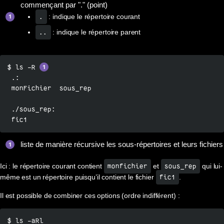
commençant par "." (point)
: indique le répertoire courant
.
: indique le répertoire parent
..
$ ls -R 
 .:

 monFichier  sous_rep

 ./sous_rep:

 fic1
liste de manière récursive les sous-répertoires et leurs fichiers
Ici : le répertoire courant contient
et
qui lui-
monfichier
sous_rep
même est un répertoire puisqu’il contient le fichier
.
fic1
Il est possible de combiner ces options (ordre indifférent) :
$ ls -aRl
