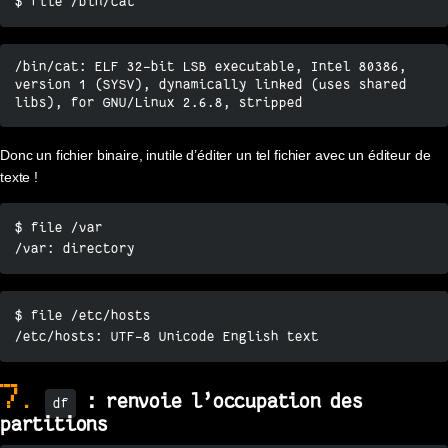
$ file /bin/cat
/bin/cat: ELF 32-bit LSB executable, Intel 80386, 
version 1 (SYSV), dynamically linked (uses shared 
libs), for GNU/Linux 2.6.8, stripped
Donc un fichier binaire, inutile d’éditer un tel fichier avec un éditeur de
texte !
$ file /var

/var: directory
$ file /etc/hosts

/etc/hosts: UTF-8 Unicode English text
7.
: renvoie l’occupation des
df
partitions