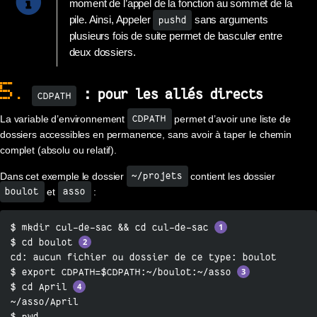
moment de l’appel de la fonction au sommet de la
pile. Ainsi, Appeler
sans arguments
pushd
plusieurs fois de suite permet de basculer entre
deux dossiers.
5.
: pour les allés directs
CDPATH
La variable d’environnement
permet d’avoir une liste de
CDPATH
dossiers accessibles en permanence, sans avoir à taper le chemin
complet (absolu ou relatif).
Dans cet exemple le dossier
contient les dossier
~/projets
et
:
boulot
asso
$ mkdir cul-de-sac && cd cul-de-sac 
$ cd boulot 
cd: aucun fichier ou dossier de ce type: boulot

$ export CDPATH=$CDPATH:~/boulot:~/asso 
$ cd April 
~/asso/April

$ pwd
