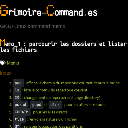
G
C
rimoire
-
ommand
.
es
GNU+Linux command memo
M
emo_1 : parcourir les dossiers et lister
les fichiers
Memo
Index
1.
: affiche le chemin du répertoire courant depuis la racine
pwd
2.
: liste le contenu du répertoire courant
ls
3.
: changement de répertoire (change directory)
cd
4.
,
et
: pour les allers et retours
pushd
popd
dirs
5.
: pour les allés directs
CDPATH
6.
: renvoie la nature d’un fichier
file
7.
: renvoie l’occupation des partitions
df