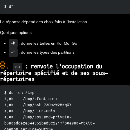
$ df
La réponse dépend des choix faits à l’installation…
Quelques options :
: donne les tailles en Ko, Mo, Go
-h
: donne les types des partitions
-T
8.
: renvoie l’occupation du
du
répertoire spécifié et de ses sous-
répertoires
$ du -ch /tmp

4,0K	/tmp/.font-unix

4,0K	/tmp/ssh-73OnzW2HKqXX

4,0K	/tmp/.ICE-unix

4,0K	/tmp/systemd-private-
b3aa6dce2e844352bed9c2217f80e08a-rtkit-
daemon.service-VUtSSk
