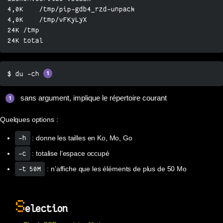
4,0K	/tmp/pip-gdb4_rzd-unpack

4,0K	/tmp/vFKyLyX

24K	/tmp

24K	total
$ du -ch 
sans argument, implique le répertoire courant
Quelques options :
: donne les tailles en Ko, Mo, Go
-h
: totalise l’espace occupé
-c
: n’affiche que les éléments de plus de 50 Mo
-t 50M
S
election