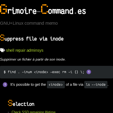
G
C
rimoire
-
ommand
.
es
GNU+Linux command memo
S
uppress file via inode
shell
repair
adminsys
Supprimer un fichier à partir de son
inode.
$ find . -inum <inode> -exec rm -i {} \; 
It’s possible to get the
of a file via
.
<inode>
ls --inode
S
election
Check SSD remaining lifetime