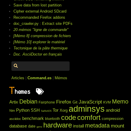
Save data from lost partition
Cipher external Android SDcard
Recommanded Firefox addons
doc_crawler.py : Extract site PDFs
20 mémos "ligne de commande"
[Mémo 8] compression de fichiers
[Mémo 10] explorer le matériel
Tectonique de la pâte thermique
Doc. AsciiDoctor en français
Articles
|
Command.es
|
Mémos
T
hemes
Debian
Memo
Firefox
JavaScript
Artix
Git
Fairphone
KVM
adminsys
Python
SSH
Tor
android
Xorg
Nim
SailfishOS
code
comfort
benchmark
compression
bluetooth
asciidoc
hardware
metadata
mount
database
install
date
game