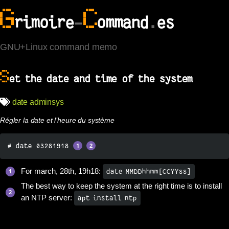
G
C
rimoire
-
ommand
.
es
GNU+Linux command memo
S
et the date and time of the system
date
adminsys
Régler la date et l’heure du système
# date 03281918 
For march, 28th, 19h18:
date MMDDhhmm[CCYYss]
The best way to keep the system at the right time is to install
an NTP server:
apt install ntp