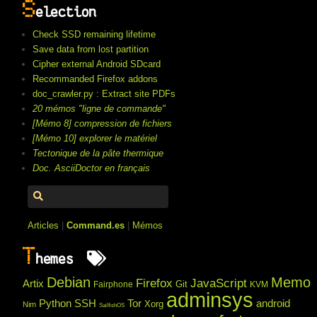
S
election
Check SSD remaining lifetime
Save data from lost partition
Cipher external Android SDcard
Recommanded Firefox addons
doc_crawler.py : Extract site PDFs
20 mémos "ligne de commande"
[Mémo 8] compression de fichiers
[Mémo 10] explorer le matériel
Tectonique de la pâte thermique
Doc. AsciiDoctor en français
Articles
|
Command.es
|
Mémos
T
hemes
Debian
Memo
Firefox
JavaScript
Artix
Git
Fairphone
KVM
adminsys
Python
SSH
Tor
android
Xorg
Nim
SailfishOS