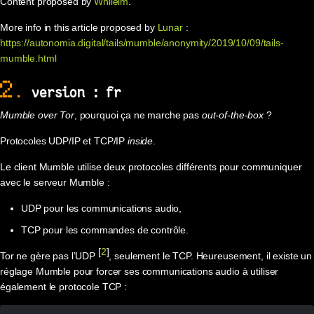
Content proposed by
Whilelm
.
More info in this article proposed by
Lunar
:
https://autonomia.digital/tails/mumble/anonymity/2019/10/09/tails-
mumble.html
2.
version : fr
Mumble over Tor
, pourquoi ça ne marche pas
out-of-the-box
?
Protocoles UDP/IP et TCP/IP
inside
.
Le client Mumble utilise deux protocoles différents pour communiquer
avec le serveur Mumble :
UDP pour les communications audio,
TCP pour les commandes de contrôle.
[
2
]
Tor ne gère pas l’UDP
, seulement le TCP. Heureusement, il existe un
réglage Mumble pour forcer ses communications audio à utiliser
également le protocole TCP :