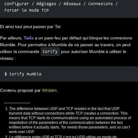
Configurer / Réglages / Réseaux / Connexions / 
Forcer le mode TCP
Et ainsi tout peut passer par Tor.
Par ailleurs,
Tails
a un pare-feu par défaut qui bloque les connexions
Mumble. Pour permettre à Mumble de ne passer au travers, on peut
utiliser la commande
pour autoriser Mumble à utiliser le
torify
réseau :
$ torify mumble
Contenu proposé par
Whilelm
.
1
. The difference between UDP and TCP resides in the fact that UDP
transmit data without connections while TCP creates a connection. This
means that TCP starts its communications using an automated process of
negotiation of the parameters of the communication between the two
entities before it actually starts. Tor needs those parameters, and so can’t
work over UDP
2
. La différence entre UDP et TCP, c’est qu’UDP utilise un mode de