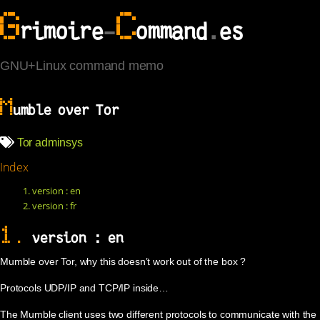
G
C
rimoire
-
ommand
.
es
GNU+Linux command memo
M
umble over Tor
Tor
adminsys
Index
1. version : en
2. version : fr
1.
version : en
Mumble over Tor, why this doesn’t work out of the box ?
Protocols UDP/IP and TCP/IP inside…
The Mumble client uses two different protocols to communicate with the