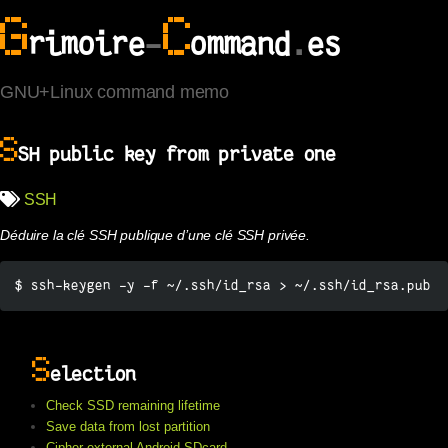
G
C
rimoire
-
ommand
.
es
GNU+Linux command memo
S
SH public key from private one
SSH
Déduire la clé SSH publique d’une clé SSH privée.
$ ssh-keygen -y -f ~/.ssh/id_rsa > ~/.ssh/id_rsa.pub
S
election
Check SSD remaining lifetime
Save data from lost partition
Cipher external Android SDcard