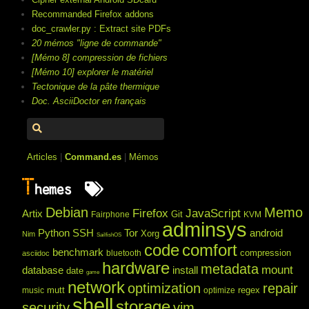
Recommanded Firefox addons
doc_crawler.py : Extract site PDFs
20 mémos "ligne de commande"
[Mémo 8] compression de fichiers
[Mémo 10] explorer le matériel
Tectonique de la pâte thermique
Doc. AsciiDoctor en français
Articles
|
Command.es
|
Mémos
T
hemes
Debian
Memo
Firefox
JavaScript
Artix
Git
Fairphone
KVM
adminsys
Python
SSH
Tor
android
Xorg
Nim
SailfishOS
code
comfort
benchmark
compression
bluetooth
asciidoc
hardware
metadata
mount
database
install
date
game
network
optimization
repair
mutt
regex
music
optimize
shell
storage
security
vim